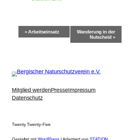
V
«
Arbeitseinsatz
Wanderung in der
e
Nutscheid
»
r
a
n
s
t
a
l
t
Mitglied werden
Presse
Impressum
u
n
Datenschutz
g
-
N
a
Twenty Twenty-Five
v
i
Gestaltet mit
WordPress
| Adaptiert von
STATION