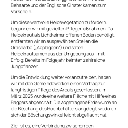
Behaarte und der Englische Ginster kamen zum
Vorschein.
Um diese wertvolle Heidevegetation zu fördern,
begannen wir mit gezielten Pflegemaßnahmen. Da
Heidekraut als Lichtkeimer offenen Boden benötigt,
entfernten wir an ausgewählten Stellen die
Grasnarbe („Abplaggen“) und säten
Heidekrautsamen aus der Umgebung aus – mit
Erfolg: Bereits im Folgejahr keimten zahlreiche
Jungpflanzen.
Um die Entwicklung weiter voranzutreiben, haben
wir mit den Gemeindewerken einen Vertrag zur
langfristigen Pflege des Areals geschlossen. Im
März 2025 wurde eine weitere Fläche mit Hilfe eines
Baggers abgeschält. Die abgetragene Erde wurde an
die Böschung des Hochbehälters angelegt, wodurch
sich der Böschungswinkel leicht abgeflacht hat.
Ziel ist es, eine Verbindung zwischen den