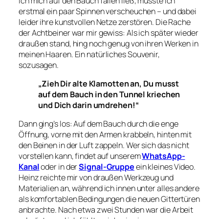
ich mich auf den Bauch fallen ließ, musste ich
erstmal ein paar Spinnen verscheuchen – und dabei
leider ihre kunstvollen Netze zerstören. Die Rache
der Achtbeiner war mir gewiss: Als ich später wieder
draußen stand, hing noch genug von ihren Werken in
meinen Haaren. Ein natürliches Souvenir,
sozusagen.
„Zieh Dir alte Klamotten an, Du musst
auf dem Bauch in den Tunnel kriechen
und Dich darin umdrehen!“
Dann ging’s los: Auf dem Bauch durch die enge
Öffnung, vorne mit den Armen krabbeln, hinten mit
den Beinen in der Luft zappeln. Wer sich das nicht
vorstellen kann, findet auf unserem
WhatsApp-
Kanal
oder in der
Signal-Gruppe
ein kleines Video.
Heinz reichte mir von draußen Werkzeug und
Materialien an, während ich innen unter alles andere
als komfortablen Bedingungen die neuen Gittertüren
anbrachte. Nach etwa zwei Stunden war die Arbeit