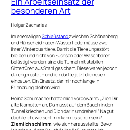
Ein Arbeitseinsatz der
besonderen Art
Holger Zacharias
Im ehemaligen
Schießstand
zwischen Schönenberg
und Hänscheid haben Wasserfledermäuse zwei
ihrer Winterquartiere. Damit die Tiere ungestört
bleiben und nicht von Füchsen oder Waschbären
belästigt werden, sind die Tunnel mit stabilen
Gittertüren aus Stahl gesichert. Diese waren jedoch
durchgerostet – und ich durfte jetzt die neuen
einbauen. Ein Einsatz, der mir noch lange in
Erinnerung bleiben wird.
Heinz Schumacher hatte mich vorgewarnt:
„Zieh Dir
alte Klamotten an, Du musst auf dem Bauch in den
Tunnel kriechen und Dich darin umdrehen!“
Na gut,
dachte ich, wie schlimm kann es schon sein?
Ziemlich schlimm
, wie sich herausstellte. Bevor