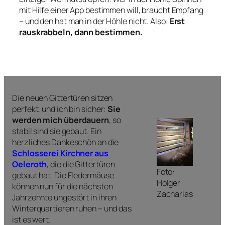
mit Hilfe einer App bestimmen will, braucht Empfang
– und den hat man in der Höhle nicht. Also:
Erst
rauskrabbeln, dann bestimmen.
Die neuen Gittertüren sitzen
perfekt, und ich bin sicher:
Sie
werden mich überdauern
, so
stabil sind sie gebaut. Ein
herzliches Dankeschön an die
Schlosserei Kirchner aus
Oeleroth
, die die Gittertüren
Foto:
gebaut hat. Die Fledermäuse
Holger
können nun für die nächsten
Zacharias
Jahrzehnte ungestört in ihren
Winterquartieren ruhen – und das
ist es wert.