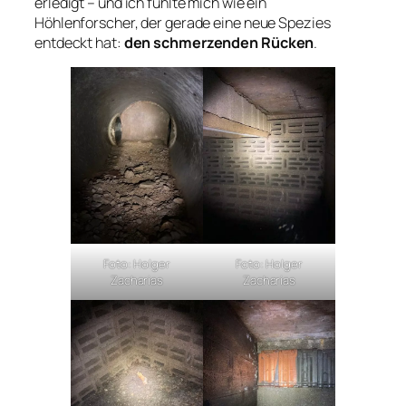
erledigt – und ich fühlte mich wie ein
Höhlenforscher, der gerade eine neue Spezies
entdeckt hat:
den schmerzenden Rücken
.
Foto: Holger
Foto: Holger
Zacharias
Zacharias