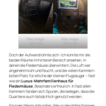
Foto: Holger
Foto: Holger
Zacharias
Zacharias
Doch der Aufwand lohnte sich: Ich konnte mir die
beiden Räume im hinteren Bereich ansehen, in
denen die Fledermäuse überwintern. Die Luft war
angenehm kühl und feucht, und die vielen Kammern
boten Platz für etliche der kleinen Flugsäuger – fast
wie ein
Luxus-Mehrfamilienhaus für
Fledermäuse
. Besonders erfreulich: In fast allen
Kammern fanden sich Spuren, die belegen, dass die
Quartiere auch tatsächlich genutzt werden.
Einziger Wermutstropfen: Wer in der Höhle Spinnen