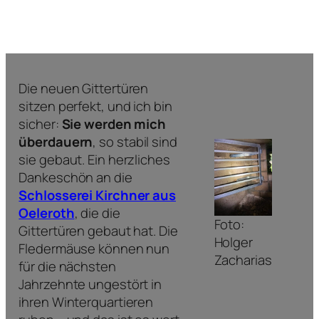
Die neuen Gittertüren
sitzen perfekt, und ich bin
sicher:
Sie werden mich
überdauern
, so stabil sind
sie gebaut. Ein herzliches
Dankeschön an die
Schlosserei Kirchner aus
Oeleroth
, die die
Foto:
Gittertüren gebaut hat. Die
Holger
Fledermäuse können nun
Zacharias
für die nächsten
Jahrzehnte ungestört in
ihren Winterquartieren